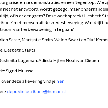
organiseren ze demonstraties en een ‘tegentop’. Wie zijn
n niet het antwoord, wordt gezegd, maar onderhandeli
altijd, of is er een grens? Deze week spreekt Liesbeth Sta
ribune' met mensen uit de vredesbeweging. Wat drijft 
stroom van herbewapening in te gaan?
olien Sasse, Martijntje Smits, Waldo Swart en Olaf Keme
e: Liesbeth Staats
Sushmita Lageman, Adinda Hijl en Noah van Diepen
ie: Sigrid Muusse
o over deze aflevering vind je
hier
ren?
depublieketribune@human.nl