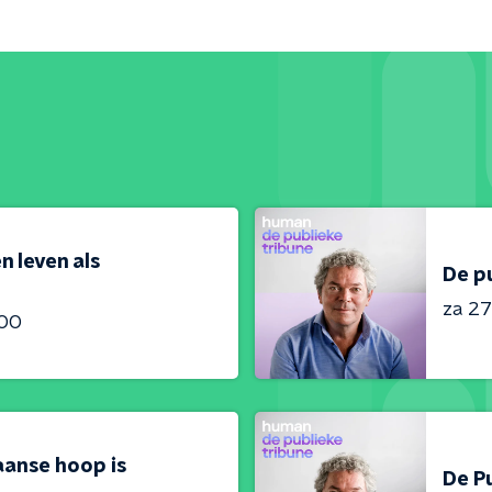
n leven als
De p
za 27
:00
aanse hoop is
De Pu