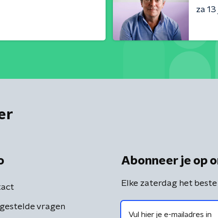
za 13 
er
o
Abonneer je op o
Elke zaterdag het beste
act
gestelde vragen