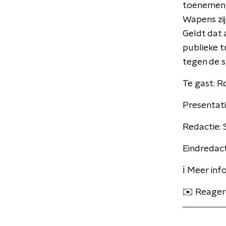
toenemen, 
Wapens zij
Geldt dat 
publieke t
tegen de 
Te gast: R
Presentati
Redactie: 
Eindredact
ℹ️ Meer inf
✉️ Reage