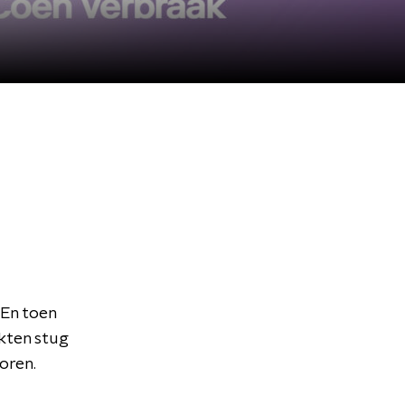
 En toen
kten stug
oren.