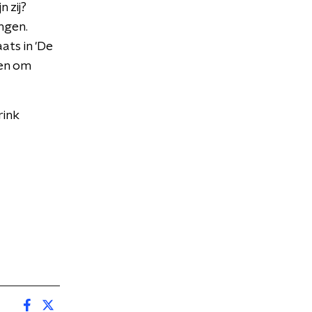
 zij?
ngen.
ats in 'De
hen om
rink