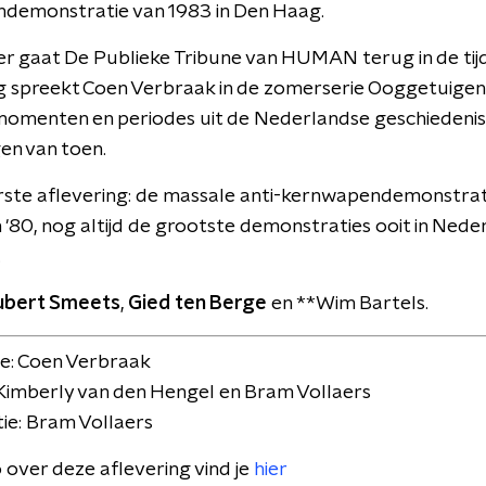
demonstratie van 1983 in Den Haag.
 gaat De Publieke Tribune van HUMAN terug in de tijd
 spreekt Coen Verbraak in de zomerserie Ooggetuigen 
momenten en periodes uit de Nederlandse geschiedenis
en van toen.
rste aflevering: de massale anti-kernwapendemonstrat
n '80, nog altijd de grootste demonstraties ooit in Nede
.
ubert Smeets
,
Gied ten Berge
en **Wim Bartels.
ie: Coen Verbraak
Kimberly van den Hengel en Bram Vollaers
ie: Bram Vollaers
o over deze aflevering vind je
hier