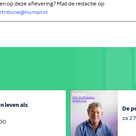
n op deze aflevering? Mail de redactie op
etribune@human.nl
n leven als
De p
za 27
:00