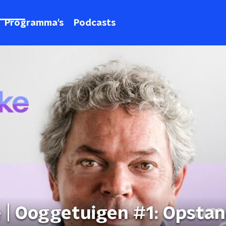
Programma's
Podcasts
e | Ooggetuigen #1: Opsta