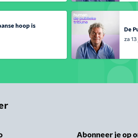
aanse hoop is
De Pu
za 13 
er
o
Abonneer je op o