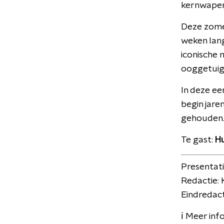
kernwapen
Deze zomer
weken lang
iconische 
ooggetuig
In deze ee
begin jare
gehouden
Te gast:
H
Presentat
Redactie: 
Eindredact
ℹ️ Meer inf