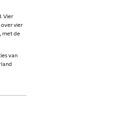
. Vier
over vier
, met de
ies van
rland