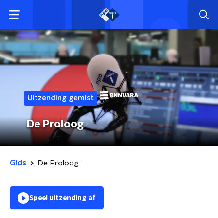
Uitzending gemist
De Proloog
Gids
De Proloog
Speel uitzending af