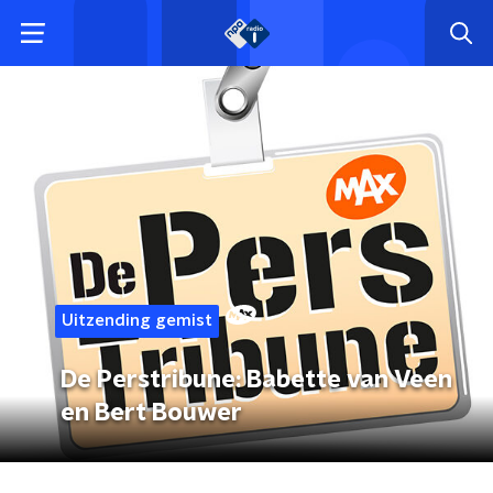
Uitzending gemist
De Perstribune: Babette van Veen
en Bert Bouwer