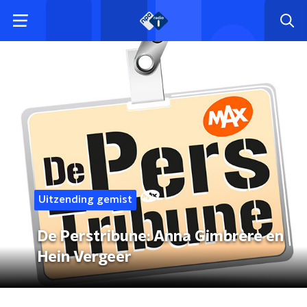
Uitzending gemist
De Perstribune: Anna Gimbrère en
Hein Vergeer