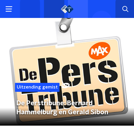
Uitzending gemist
De Perstribune: Bernard
Hammelburg en Gerald Sibon