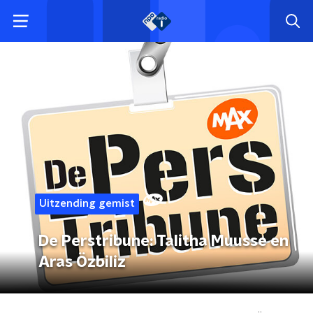
Uitzending gemist
De Perstribune: Talitha Muusse en
Aras Özbiliz