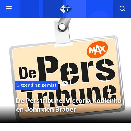
Uitzending gemist
De Perstribune: Victoria Koblenko
en John den Braber