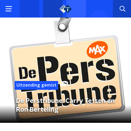
Uitzending gemist
De Perstribune: Carry Tefsen en
Ron Berteling