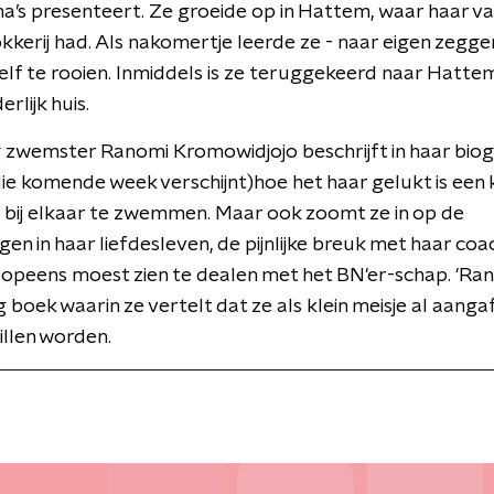
’s presenteert. Ze groeide op in Hattem, waar haar v
kerij had. Als nakomertje leerde ze - naar eigen zeggen
elf te rooien. Inmiddels is ze teruggekeerd naar Hatte
erlijk huis.
zwemster Ranomi Kromowidjojo beschrijft in haar biog
die komende week verschijnt)hoe het haar gelukt is een 
bij elkaar te zwemmen. Maar ook zoomt ze in op de
gen in haar liefdesleven, de pijnlijke breuk met haar coa
e opeens moest zien te dealen met het BN'er-schap. 'Ran
 boek waarin ze vertelt dat ze als klein meisje al aangaf
illen worden.