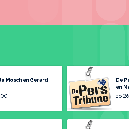
du Mosch en Gerard
De Pe
en Ma
4:00
zo 26 