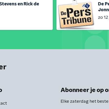
 Stevens en Rick de
De Pe
Jonn
zo 12 
er
o
Abonneer je op o
Elke zaterdag het beste
act