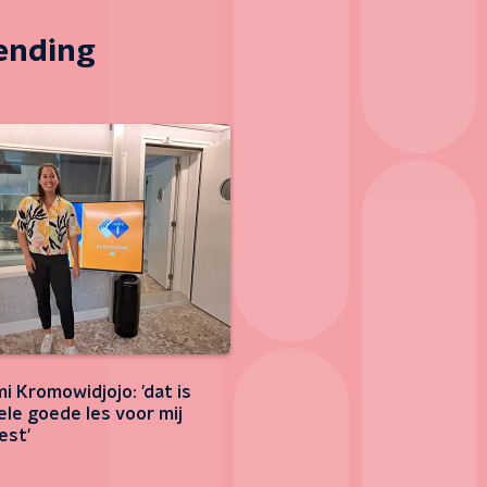
zending
i Kromowidjojo: 'dat is
ele goede les voor mij
est'