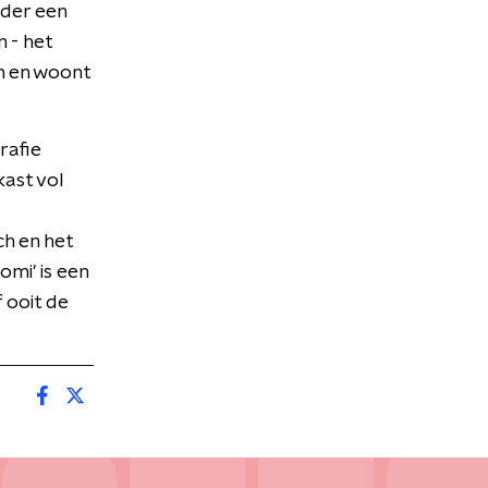
ader een
 - het
m en woont
rafie
kast vol
ch en het
omi' is een
 ooit de