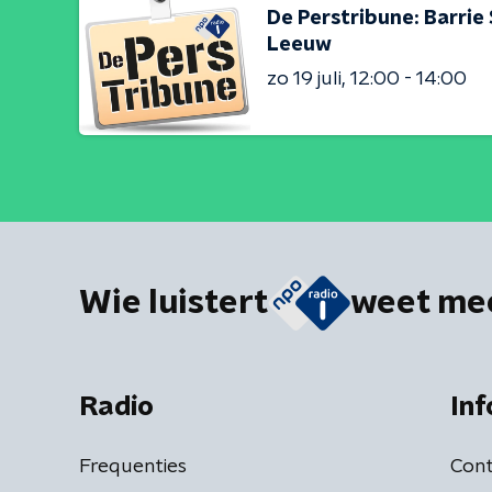
De Perstribune: Barrie
Leeuw
zo 19 juli
12:00 - 14:00
Wie luistert
weet me
Radio
Inf
Frequenties
Cont