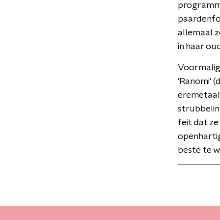
programma
paardenfok
allemaal z
in haar oud
Voormalig 
'Ranomi' (
eremetaal 
strubbelin
feit dat z
openhartig
beste te w