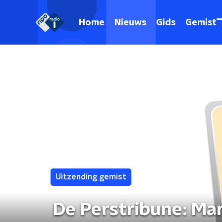
Home
Nieuws
Gids
Gemist
Uitzending gemist
De Perstribune: Ma