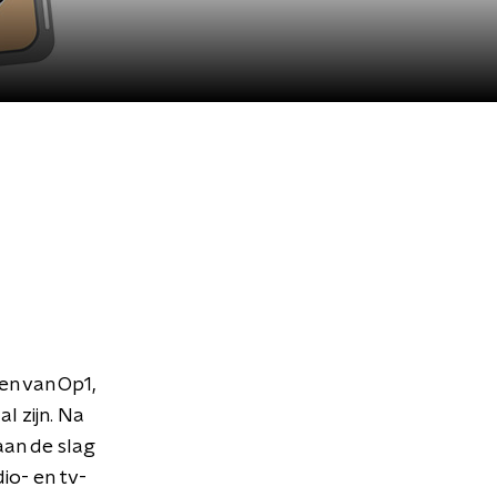
en van Op1,
l zijn. Na
aan de slag
io- en tv-