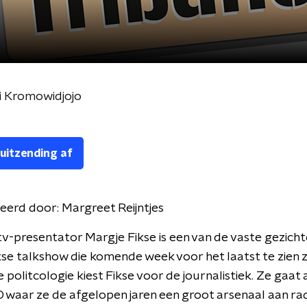
i Kromowidjojo
 uitzending af
eerd door:
Margreet Reijntjes
tv-presentator Margje Fikse is een van de vaste gezicht
kse talkshow die komende week voor het laatst te zien za
e politcologie kiest Fikse voor de journalistiek. Ze gaat 
 waar ze de afgelopen jaren een groot arsenaal aan rad