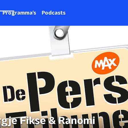
Programma's
Podcasts
rgje Fikse & Ranomi