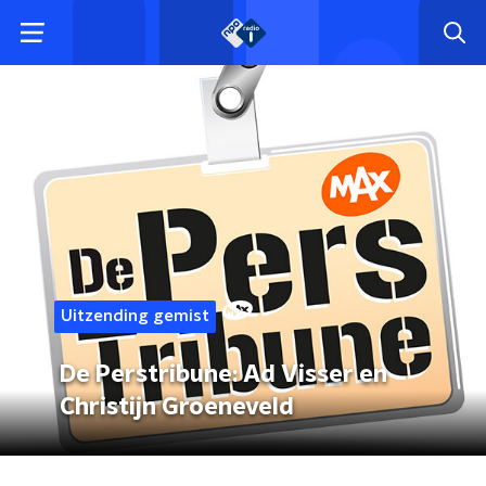
Uitzending gemist
De Perstribune: Ad Visser en
Christijn Groeneveld