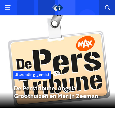
Uitzending gemist
De Perstribune: Angela
Groothuizen en Merijn Zeeman