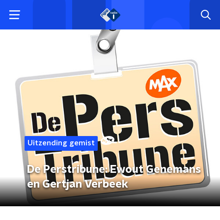
Uitzending gemist
De Perstribune: Ewout Genemans
en Gertjan Verbeek