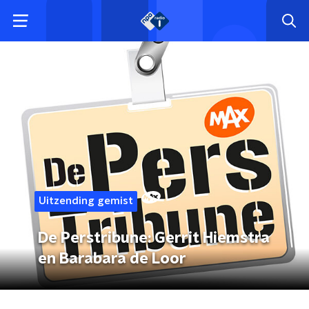
Uitzending gemist
De Perstribune: Gerrit Hiemstra
en Barabara de Loor