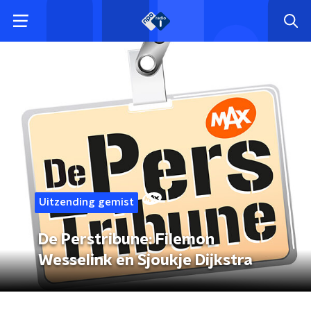
Uitzending gemist
De Perstribune: Filemon
Wesselink en Sjoukje Dijkstra