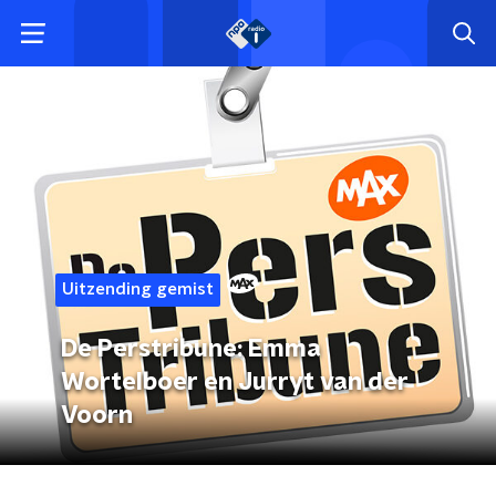
Uitzending gemist
De Perstribune: Emma
Wortelboer en Jurryt van der
Voorn