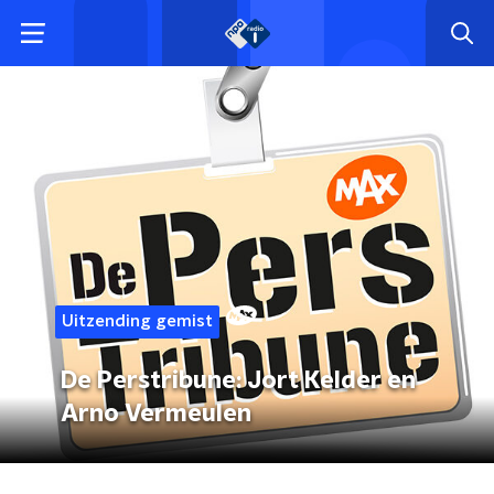
Uitzending gemist
De Perstribune: Jort Kelder en
Arno Vermeulen