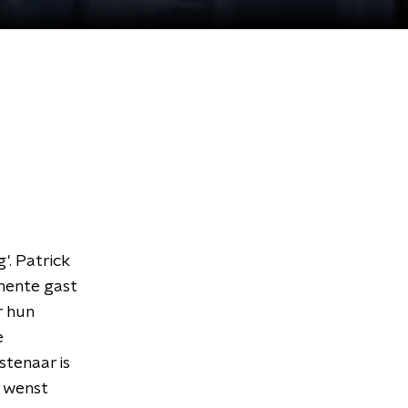
'. Patrick
nente gast
r hun
e
stenaar is
r wenst