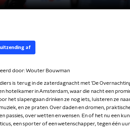
 uitzending af
eerd door:
Wouter Bouwman
diers is terug in de zaterdagnacht met 'De Overnachting
en hotelkamer in Amsterdam, waar die nacht een promi
oor het slapengaan drinken ze nog iets, luisteren ze naa
muziek, en ze praten. Over daden en dromen, praktisch
n passies, over wetten en wensen. En of het nu een kun
iticus, een sporter of een wetenschapper, tegen één uu