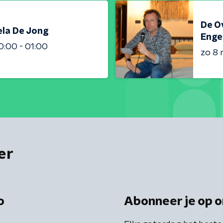
De Ov
ela De Jong
Enge
0:00 - 01:00
zo 8
er
o
Abonneer je op o