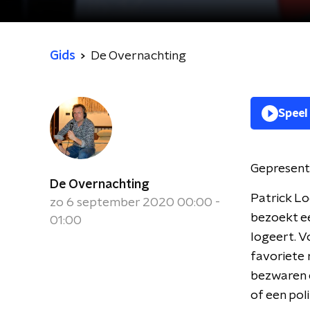
Gids
De Overnachting
Speel
Gepresent
De Overnachting
Patrick Lo
zo 6 september 2020 00:00 -
bezoekt e
01:00
logeert. V
favoriete 
bezwaren e
of een pol