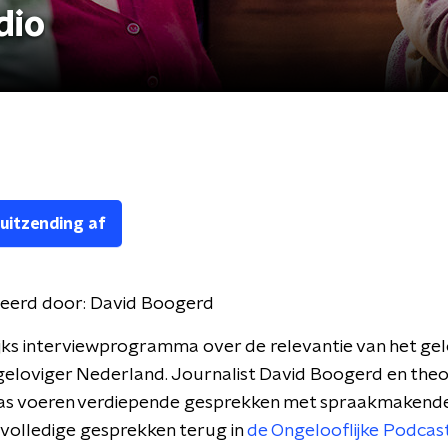
dio
 uitzending af
eerd door:
David Boogerd
jks interviewprogramma over de relevantie van het gel
geloviger Nederland. Journalist David Boogerd en the
as voeren verdiepende gesprekken met spraakmakende
 volledige gesprekken terug in
de Ongelooflijke Podcast