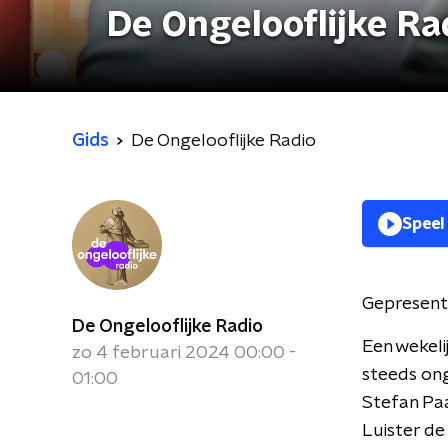
De Ongelooflijke Ra
Gids
De Ongelooflijke Radio
Speel
Gepresent
De Ongelooflijke Radio
Een wekeli
zo 4 februari 2024 00:00 -
steeds on
01:00
Stefan Pa
Luister de