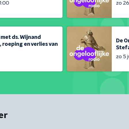
1:00
zo 26 
 met ds. Wijnand
De On
 roeping en verlies van
Stef
zo 5 j
er