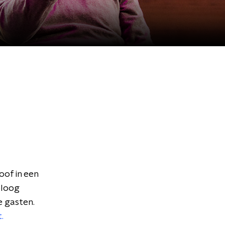
oof in een
oloog
 gasten.
.