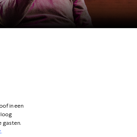
oof in een
oloog
 gasten.
.