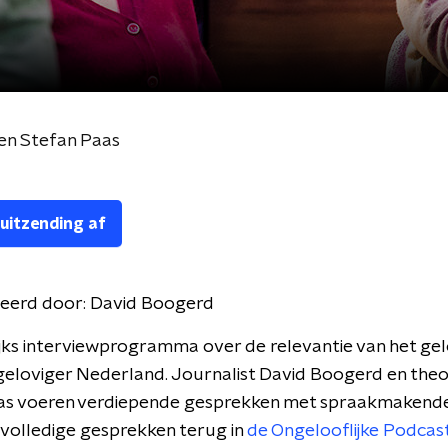
 en Stefan Paas
 uitzending af
eerd door:
David Boogerd
jks interviewprogramma over de relevantie van het gel
geloviger Nederland. Journalist David Boogerd en the
as voeren verdiepende gesprekken met spraakmakende
 volledige gesprekken terug in
de Ongelooflijke Podcast