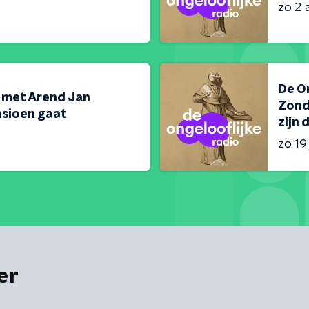
zo 2 
De O
 met Arend Jan
Zonda
nsioen gaat
zijn 
zo 19 
er