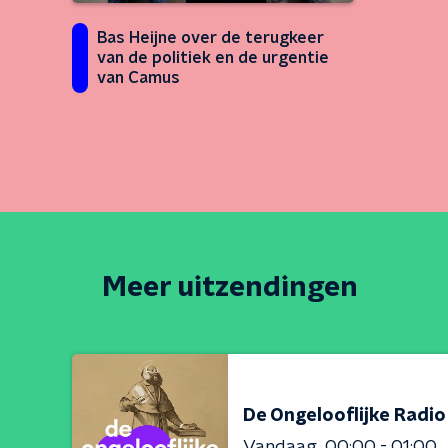
Bas Heijne over de terugkeer
van de politiek en de urgentie
van Camus
Meer uitzendingen
De Ongelooflijke Radio
Vandaag
00:00 - 01:00