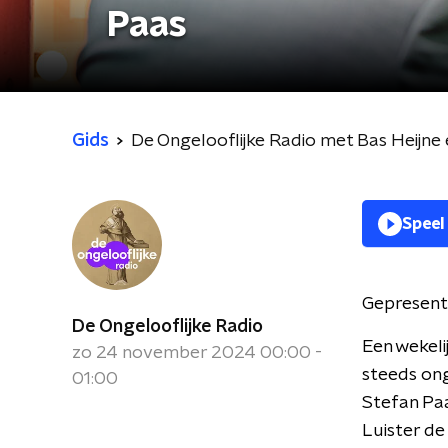
Paas
Gids
De Ongelooflijke Radio met Bas Heijne
Speel
Gepresent
De Ongelooflijke Radio
Een wekeli
zo 24 november 2024 00:00 -
steeds on
01:00
Stefan Pa
Luister de