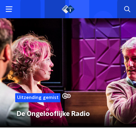
Uitzending gemist
De Ongelooflijke Radio