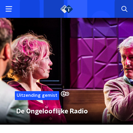
Uitzending gemist
De Ongelooflijke Radio