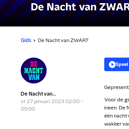
De Nacht van ZWA
Gids
De Nacht van ZWART
Speel
Gepresent
De Nacht van...
Voor de gr
vr 27 januari 2023 02:00 -
ineen. De
05:00
één nacht 
wakker van