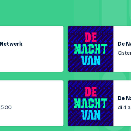
h Netwerk
De Na
Giste
De N
05:00
di 4 