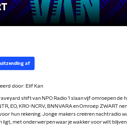
RT
 uitzending af
eerd door:
Elif Kan
aveyard shift van NPO Radio 1 slaan vijf omroepen de 
 NTR, EO, KRO-NCRV, BNNVARA en Omroep ZWART nem
voor hun rekening. Jonge makers creëren nachtradio wa
 ligt, met onderwerpen waar je wakker voor wilt blijve