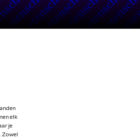
handen
en elk
ar je
n. Zowel