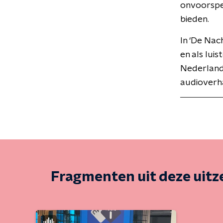
onvoorspel
bieden.
In ‘De Nac
en als lui
Nederlande
audioverha
Fragmenten uit deze uit