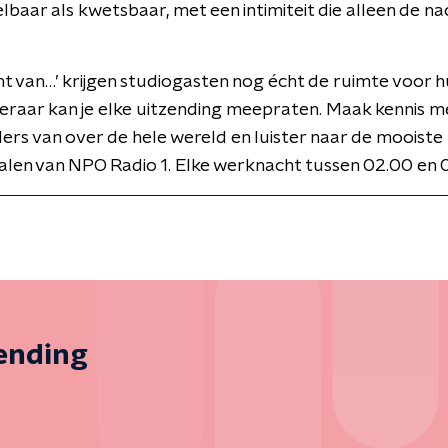
baar als kwetsbaar, met een intimiteit die alleen de na
ht van…’ krijgen studiogasten nog écht de ruimte voor 
steraar kan je elke uitzending meepraten. Maak kennis m
rs van over de hele wereld en luister naar de mooiste
len van NPO Radio 1. Elke werknacht tussen 02.00 en 
zending