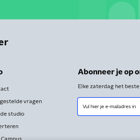
er
o
Abonneer je op o
Elke zaterdag het beste
act
gestelde vragen
de studio
erteren
 Campus