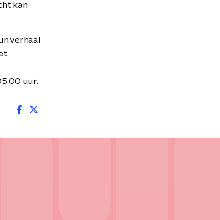
cht kan
hun verhaal
et
05.00 uur.