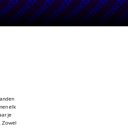
handen
en elk
ar je
n. Zowel