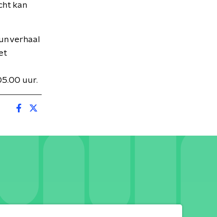
cht kan
hun verhaal
et
05.00 uur.