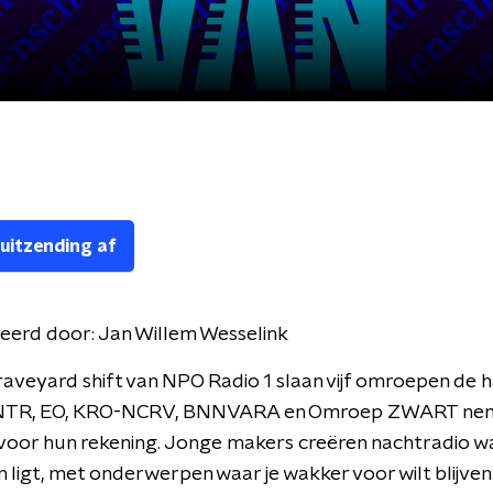
 uitzending af
eerd door:
Jan Willem Wesselink
aveyard shift van NPO Radio 1 slaan vijf omroepen de 
 NTR, EO, KRO-NCRV, BNNVARA en Omroep ZWART nem
voor hun rekening. Jonge makers creëren nachtradio wa
 ligt, met onderwerpen waar je wakker voor wilt blijve