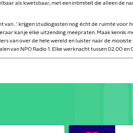
baar als kwetsbaar, met een intimiteit die alleen de na
ht van…’ krijgen studiogasten nog écht de ruimte voor 
steraar kan je elke uitzending meepraten. Maak kennis m
rs van over de hele wereld en luister naar de mooiste
len van NPO Radio 1. Elke werknacht tussen 02.00 en 