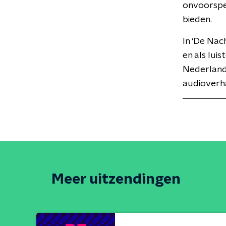
onvoorspel
bieden.
In ‘De Nac
en als lui
Nederlande
audioverha
Meer uitzendingen