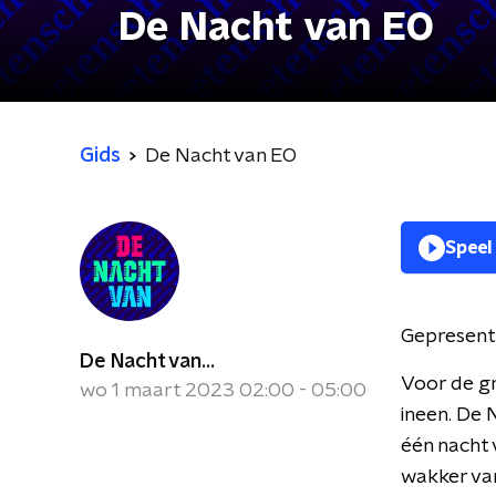
De Nacht van EO
Gids
De Nacht van EO
Speel
Gepresent
De Nacht van...
Voor de gr
wo 1 maart 2023 02:00 - 05:00
ineen. De
één nacht 
wakker van