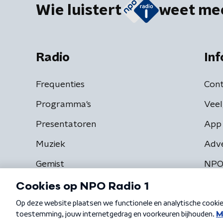
Wie luistert
weet me
Radio
Inf
Frequenties
Cont
Programma's
Veel
Presentatoren
App 
Muziek
Adv
Gemist
NPO
Algemene voorwaarden
Privacybeleid