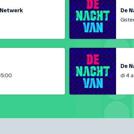
h Netwerk
De Na
Giste
De N
05:00
di 4 