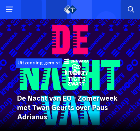
Uitzending gemist
De Nacht van EO - Zomerweek
met Twan Geurts over Paus
Adrianus