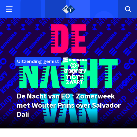
Uitzending gemist
De Nacht van EO - Zomerweek
met Wouter Prins over Salvador
Dalí