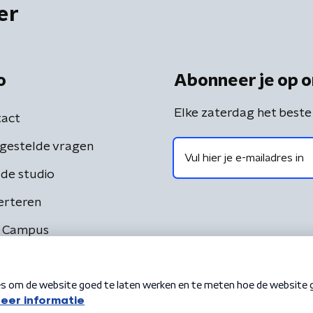
er
o
Abonneer je op o
Elke zaterdag het beste
act
gestelde vragen
de studio
erteren
 Campus