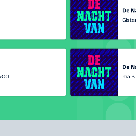
De N
Giste
A
De N
5:00
ma 3