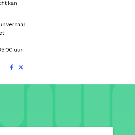
cht kan
hun verhaal
et
05.00 uur.