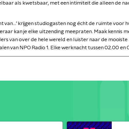
baar als kwetsbaar, met een intimiteit die alleen de na
ht van…’ krijgen studiogasten nog écht de ruimte voor 
steraar kan je elke uitzending meepraten. Maak kennis m
rs van over de hele wereld en luister naar de mooiste
len van NPO Radio 1. Elke werknacht tussen 02.00 en 