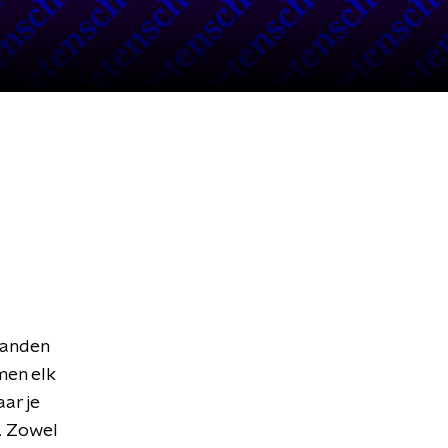
handen
en elk
ar je
n. Zowel