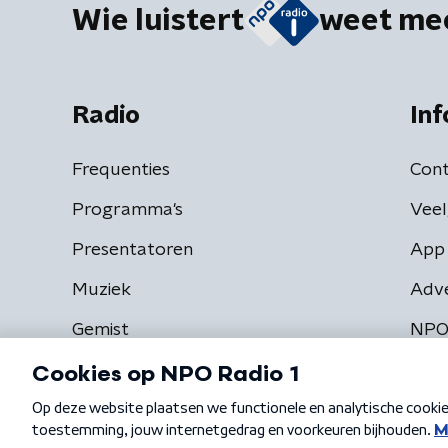
Wie luistert
weet me
Radio
Inf
Frequenties
Cont
Programma's
Veel
Presentatoren
App 
Muziek
Adv
Gemist
NPO
Algemene voorwaarden
Privacybeleid