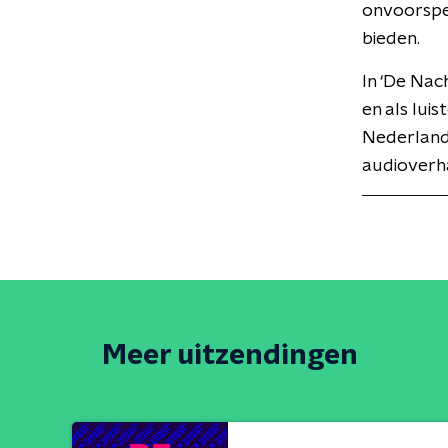
onvoorspel
bieden.
In ‘De Nac
en als lui
Nederlande
audioverha
Meer uitzendingen