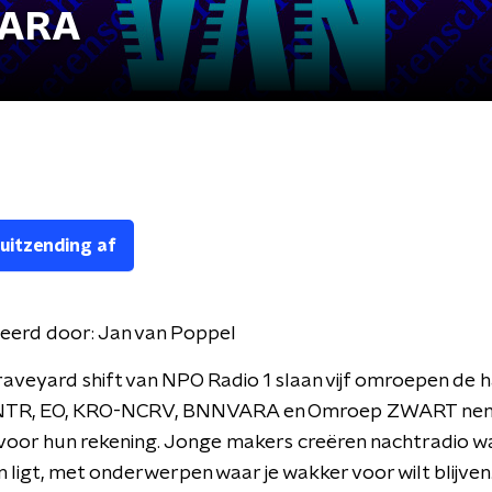
VARA
 uitzending af
eerd door:
Jan van Poppel
aveyard shift van NPO Radio 1 slaan vijf omroepen de 
 NTR, EO, KRO-NCRV, BNNVARA en Omroep ZWART nem
voor hun rekening. Jonge makers creëren nachtradio wa
 ligt, met onderwerpen waar je wakker voor wilt blijve