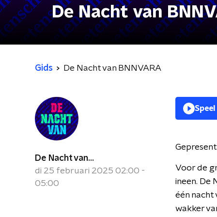
De Nacht van BNN
Gids
De Nacht van BNNVARA
Speel
Gepresent
De Nacht van...
Voor de gr
di 25 februari 2025 02:00 -
ineen. De
05:00
één nacht 
wakker van