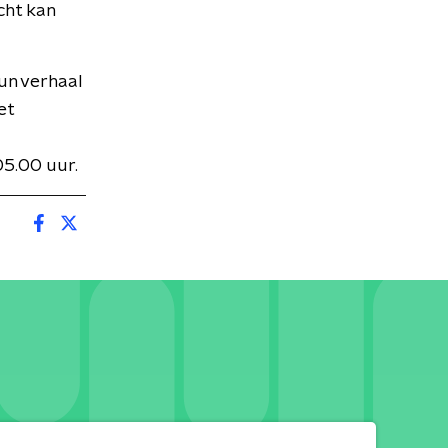
cht kan
hun verhaal
et
05.00 uur.