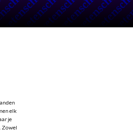
handen
en elk
ar je
n. Zowel