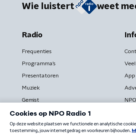
Wie luistert
weet me
Radio
Inf
Frequenties
Cont
Programma's
Veel
Presentatoren
App 
Muziek
Adv
Gemist
NPO
Algemene voorwaarden
Privacybeleid