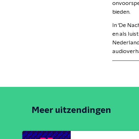
onvoorspel
bieden.
In ‘De Nac
en als lui
Nederlande
audioverha
Meer uitzendingen