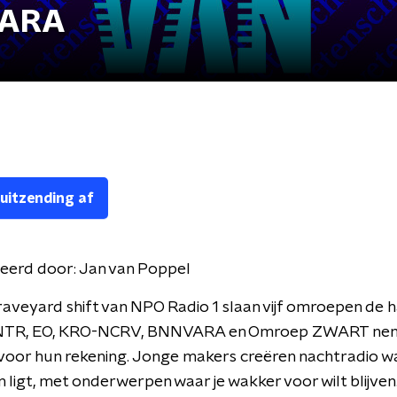
VARA
 uitzending af
eerd door:
Jan van Poppel
aveyard shift van NPO Radio 1 slaan vijf omroepen de 
 NTR, EO, KRO-NCRV, BNNVARA en Omroep ZWART nem
voor hun rekening. Jonge makers creëren nachtradio wa
 ligt, met onderwerpen waar je wakker voor wilt blijve