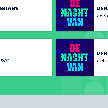
h Netwerk
De Na
do 6
De N
05:00
di 4 