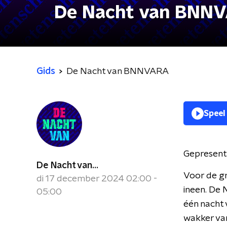
De Nacht van BNN
Gids
De Nacht van BNNVARA
Speel
Gepresent
De Nacht van...
Voor de gr
di 17 december 2024 02:00 -
ineen. De
05:00
één nacht 
wakker van