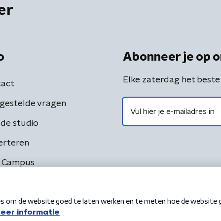
er
o
Abonneer je op o
Elke zaterdag het beste
act
gestelde vragen
de studio
erteren
 Campus