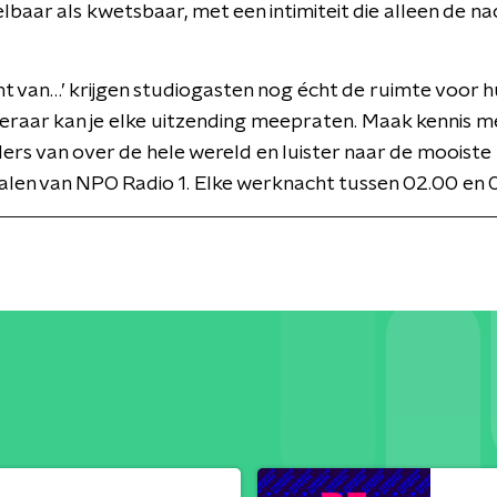
baar als kwetsbaar, met een intimiteit die alleen de na
ht van…’ krijgen studiogasten nog écht de ruimte voor 
steraar kan je elke uitzending meepraten. Maak kennis m
rs van over de hele wereld en luister naar de mooiste
len van NPO Radio 1. Elke werknacht tussen 02.00 en 