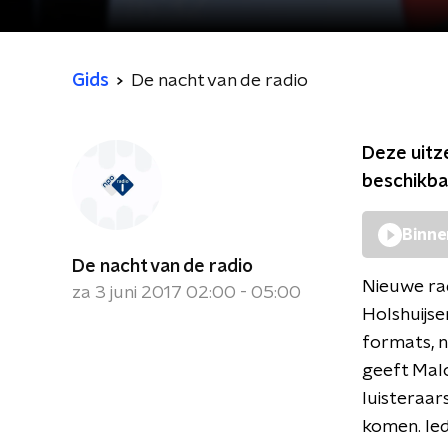
Gids
De nacht van de radio
Deze uitz
beschikba
Binne
De nacht van de radio
Nieuwe ra
za 3 juni 2017 02:00 - 05:00
Holshuijse
formats, 
geeft Malo
luisteraar
komen. Ied