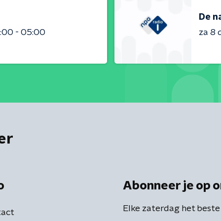
De n
:00 - 05:00
za 8
er
o
Abonneer je op o
Elke zaterdag het beste
act