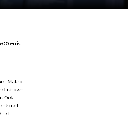
5:00
en is
om. Malou
ort nieuwe
n. Ook
prek met
 bod