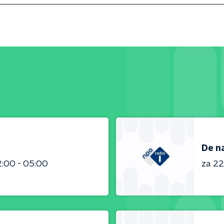
De n
:00 - 05:00
za 2