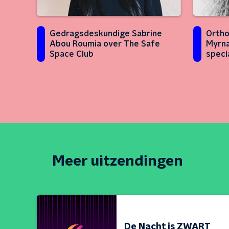
Gedragsdeskundige Sabrine
Ortho
Abou Roumia over The Safe
Myrna
Space Club
speci
behan
Meer uitzendingen
De Nacht is ZWART