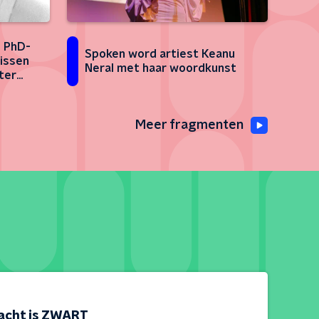
n PhD-
Spoken word artiest Keanu
issen
Neral met haar woordkunst
ter
Meer fragmenten
acht is ZWART