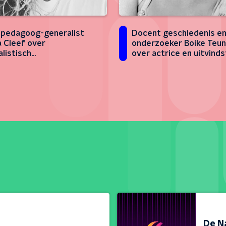
pedagoog-generalist
Docent geschiedenis e
 Cleef over
onderzoeker Boike Teun
alistisch
over actrice en uitvinds
delcentrum PinQ
Hedy Lamarr
De N