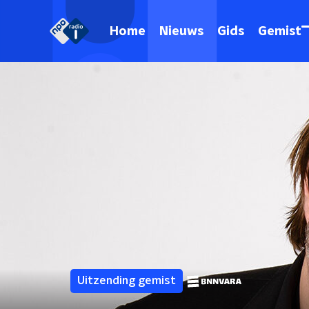
Home
Nieuws
Gids
Gemist
Uitzending gemist