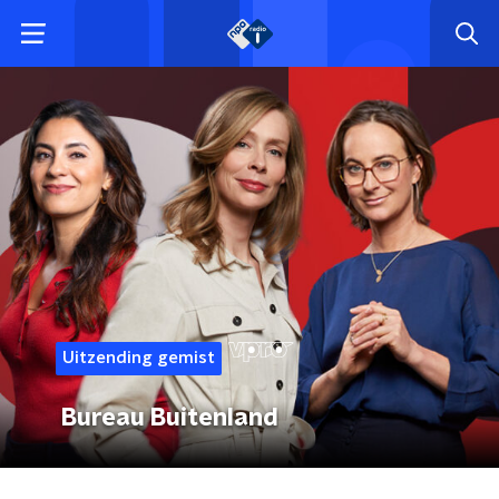
Uitzending gemist
Bureau Buitenland