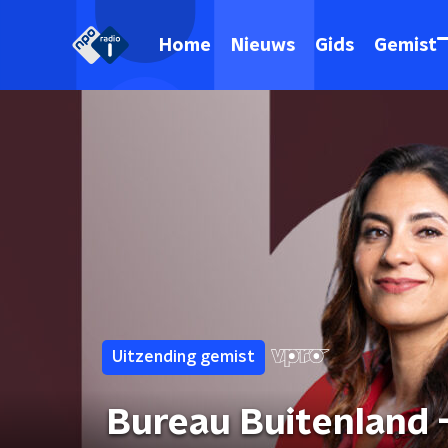
Home
Nieuws
Gids
Gemist
Uitzending gemist
Bureau Buitenland 