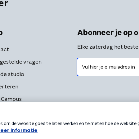
er
o
Abonneer je op o
Elke zaterdag het beste
act
gestelde vragen
de studio
erteren
 Campus