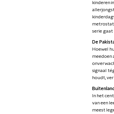
kinderen i
allerjongs
kinderdagve
metrostati
serie gaat
De Pakist
Hoewel hun 
meedoen aa
onverwacht
signaal té
houdt, ver
Buitenlan
In het cen
van een le
meest lege