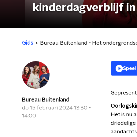
kinderdagverblijf i
Gids
Bureau Buitenland - Het ondergrondse 
Speel
Gepresent
Bureau Buitenland
Oorlogskin
do 15 februari 2024 13:30 -
Het is nu a
14:00
driedelige
aandacht v