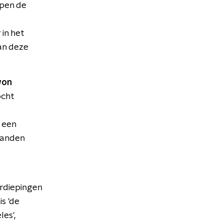
mpen de
 in het
van deze
won
ocht
 een
handen
rdiepingen
s 'de
es',