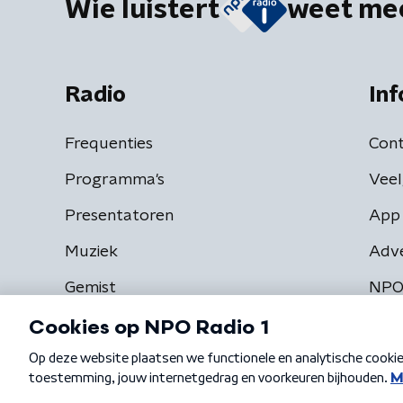
Wie luistert
weet me
Radio
Inf
Frequenties
Cont
Programma's
Veel
Presentatoren
App 
Muziek
Adv
Gemist
NPO
Algemene voorwaarden
Privacybeleid