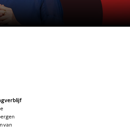
gverblijf
le
bergen
n van