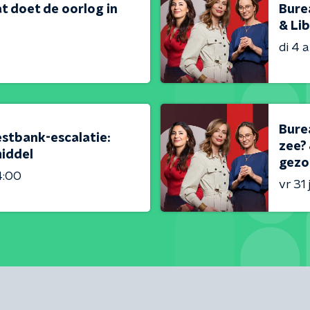
t doet de oorlog in
Bure
& Lib
di 4 
Burea
estbank-escalatie:
zee? 
iddel
gezo
4:00
vr 31 j