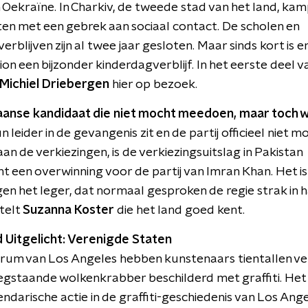
n Oekraïne. In Charkiv, de tweede stad van het land, ka
ten met een gebrek aan sociaal contact. De scholen en
rblijven zijn al twee jaar gesloten. Maar sinds kort is er
on een bijzonder kinderdagverblijf. In het eerste deel 
Michiel Driebergen
hier op bezoek.
aanse kandidaat die niet mocht meedoen, maar toch 
leider in de gevangenis zit en de partij officieel niet m
n de verkiezingen, is de verkiezingsuitslag in Pakistan
 een overwinning voor de partij van Imran Khan. Het is
gen het leger, dat normaal gesproken de regie strak in 
telt
Suzanna Koster
die het land goed kent.
d Uitgelicht: Verenigde Staten
trum van Los Angeles hebben kunstenaars tientallen ve
egstaande wolkenkrabber beschilderd met graffiti. Het i
ndarische actie in de graffiti-geschiedenis van Los Angel