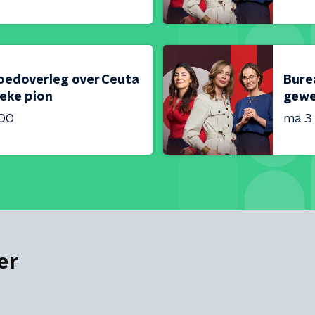
oedoverleg over Ceuta
Bure
ieke pion
gewe
:00
ma 3
er