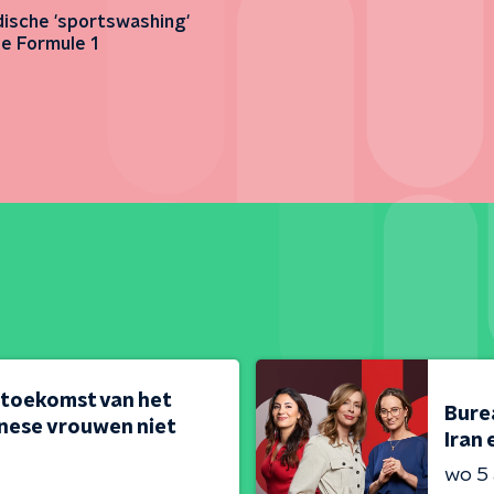
ische 'sportswashing'
e Formule 1
 toekomst van het
Bure
nese vrouwen niet
Iran 
wo 5