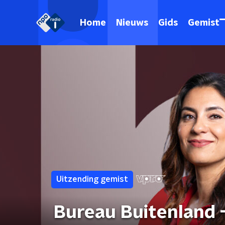
Home
Nieuws
Gids
Gemist
Uitzending gemist
Bureau Buitenland 