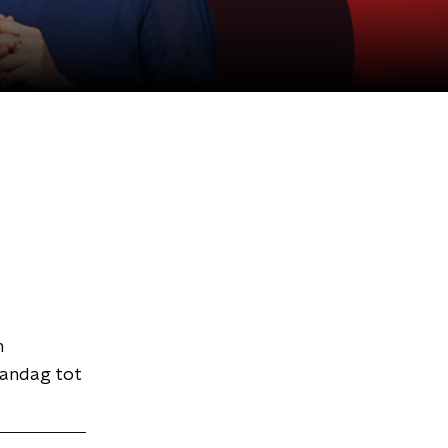
n
aandag tot