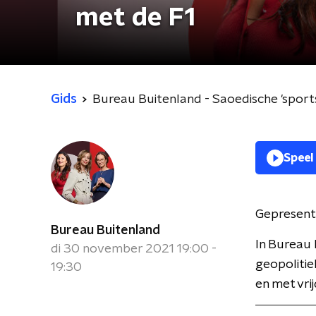
met de F1
Gids
Bureau Buitenland - Saoedische 'sport
Speel
Gepresent
Bureau Buitenland
In Bureau 
di 30 november 2021 19:00 -
geopolitie
19:30
en met vri