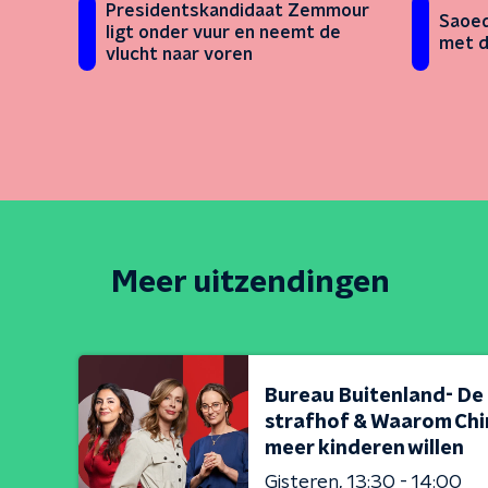
Presidentskandidaat Zemmour
Saoed
ligt onder vuur en neemt de
met d
vlucht naar voren
Meer uitzendingen
Bureau Buitenland- De
strafhof & Waarom Chi
meer kinderen willen
Gisteren
13:30 - 14:00