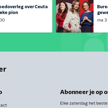
oedoverleg over Ceuta
Bure
ieke pion
gewe
:00
ma 3
er
o
Abonneer je op o
Elke zaterdag het beste
act