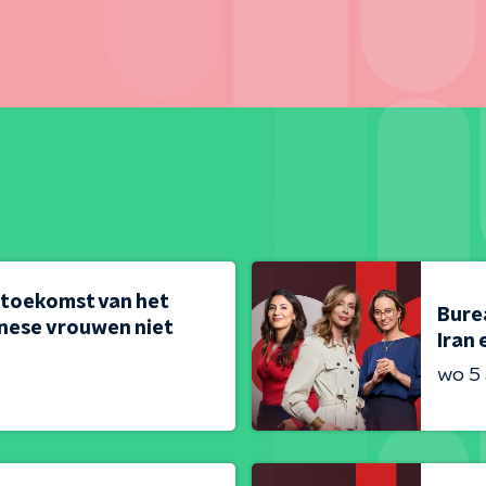
 toekomst van het
Bure
nese vrouwen niet
Iran 
wo 5