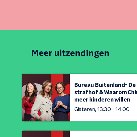
Meer uitzendingen
Bureau Buitenland- De
strafhof & Waarom Chi
meer kinderen willen
Gisteren
13:30 - 14:00