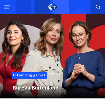
Uitzending gemist
Bureau Buitenland