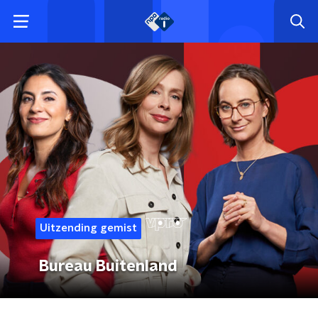
Uitzending gemist
Bureau Buitenland