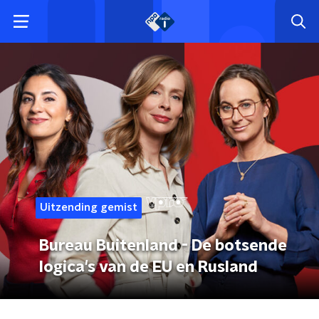
Uitzending gemist
Bureau Buitenland - De botsende
logica's van de EU en Rusland