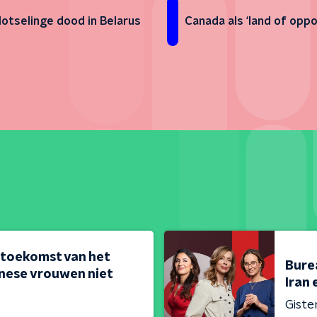
lotselinge dood in Belarus
Canada als ‘land of oppo
 toekomst van het
Bure
nese vrouwen niet
Iran 
Giste