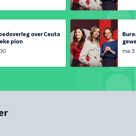
oedoverleg over Ceuta
Bure
ieke pion
gewe
:00
ma 3
er