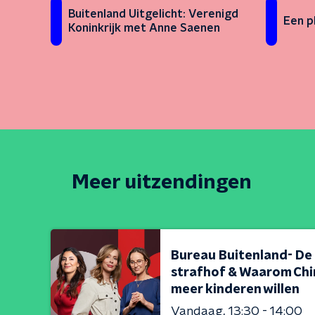
Buitenland Uitgelicht: Verenigd
Een p
Koninkrijk met Anne Saenen
Meer uitzendingen
Bureau Buitenland- De
strafhof & Waarom Chi
meer kinderen willen
Vandaag
13:30 - 14:00