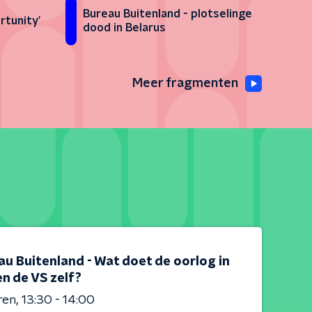
Bureau Buitenland - plotselinge
rtunity’
dood in Belarus
Meer fragmenten
au Buitenland - Wat doet de oorlog in
en de VS zelf?
ren
13:30 - 14:00