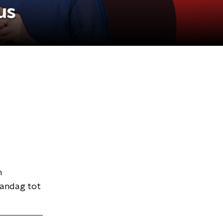
us
n
aandag tot