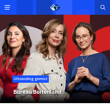
Uitzending gemist
Bureau Buitenland