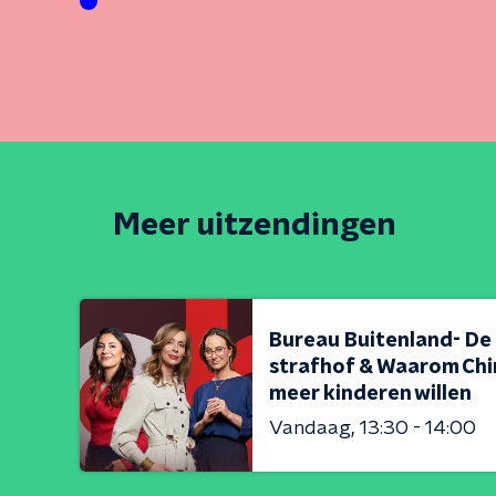
Meer uitzendingen
Bureau Buitenland- De
strafhof & Waarom Chi
meer kinderen willen
Vandaag
13:30 - 14:00