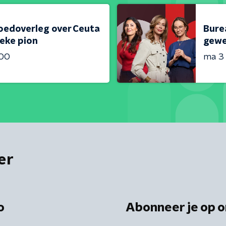
oedoverleg over Ceuta
Bure
ieke pion
gewe
:00
ma 3
er
o
Abonneer je op o