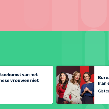
 toekomst van het
Bure
nese vrouwen niet
Iran 
Giste