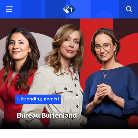
Uitzending gemist
Bureau Buitenland