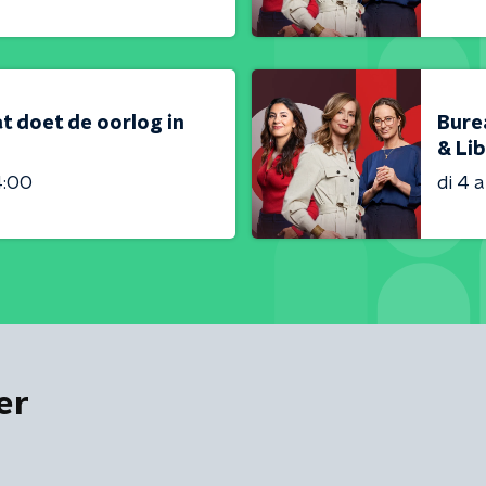
t doet de oorlog in
Bure
& Lib
4:00
di 4 
er