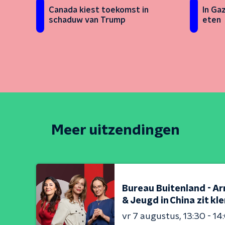
Canada kiest toekomst in
In Ga
schaduw van Trump
eten
Meer uitzendingen
Bureau Buitenland - Ar
& Jeugd in China zit kl
vr 7 augustus
13:30 - 14