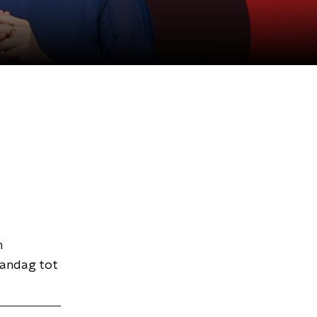
n
aandag tot