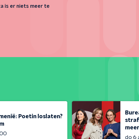
za is er niets meer te
Bure
menië: Poetin loslaten?
stra
em
meer
:00
do 6