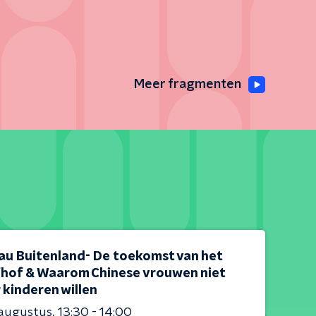
Meer fragmenten
au Buitenland- De toekomst van het
fhof & Waarom Chinese vrouwen niet
 kinderen willen
 augustus
13:30 - 14:00