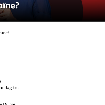
aïne?
aïne?
n
aandag tot
de Duitse