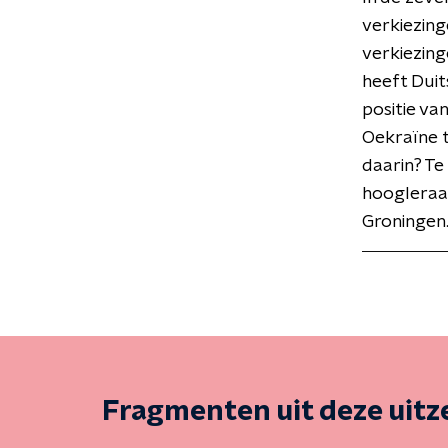
verkiezing
verkiezin
heeft Duit
positie v
Oekraïne t
daarin? Te
hoogleraar
Groningen
Fragmenten uit deze uit