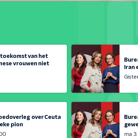
 toekomst van het
Bure
nese vrouwen niet
Iran 
Giste
oedoverleg over Ceuta
Bure
ieke pion
gewe
:00
ma 3