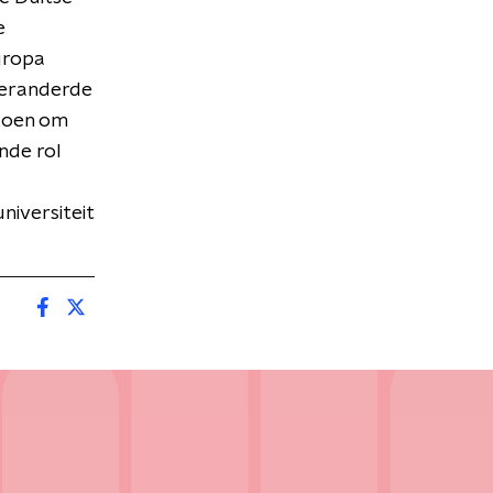
e
uropa
 veranderde
 doen om
nde rol
niversiteit