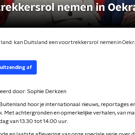
trekkersrol nemen in Oekr
land: kan Duitsland een voortrekkersrol nemen in Oekr
 uitzending af
eerd door:
Sophie Derkzen
Buitenland hoor je internationaal nieuws, reportages e
k. Met achtergronden en opmerkelijke verhalen, van m
jdag van 13.30 tot 14.00 uur.
nde en laatste aflevering van onze speciale serie over 