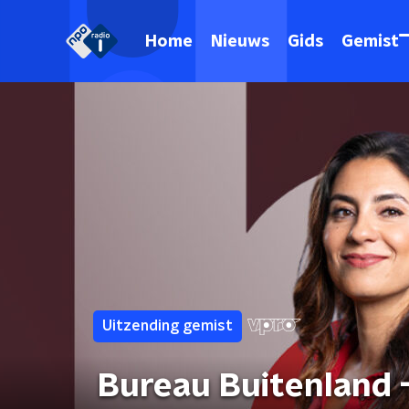
Home
Nieuws
Gids
Gemist
Uitzending gemist
Bureau Buitenland - Duitsland Wunderland: k