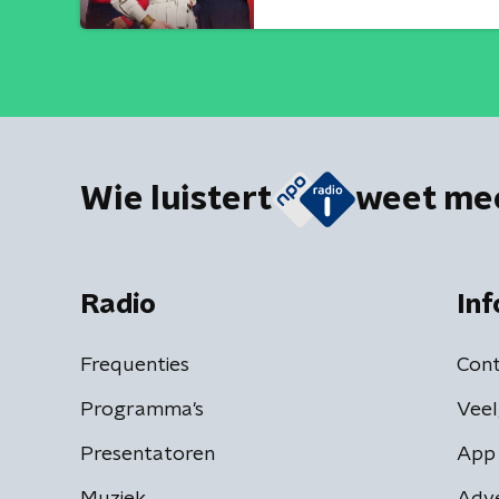
Wie luistert
weet me
Radio
Inf
Frequenties
Cont
Programma's
Veel
Presentatoren
App 