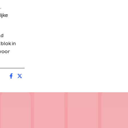
.
ijke
ad
blok in
 voor