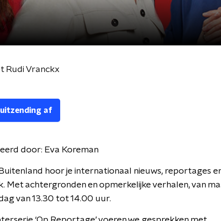
t Rudi Vranckx
 uitzending af
eerd door:
Eva Koreman
Buitenland hoor je internationaal nieuws, reportages e
k. Met achtergronden en opmerkelijke verhalen, van m
jdag van 13.30 tot 14.00 uur.
nterserie ‘Op Reportage’ voeren we gesprekken met