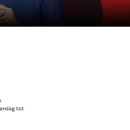
n
aandag tot