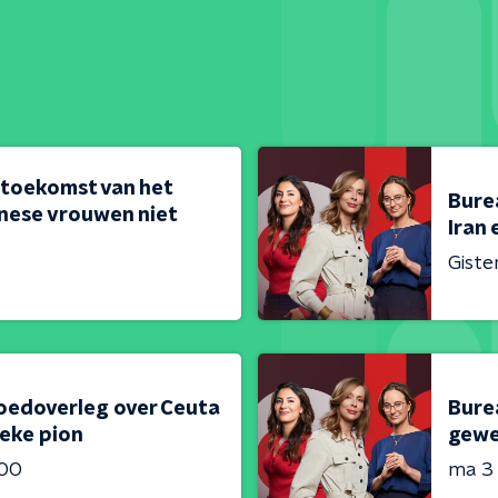
 toekomst van het
Bure
nese vrouwen niet
Iran 
Giste
oedoverleg over Ceuta
Bure
ieke pion
gewe
:00
ma 3