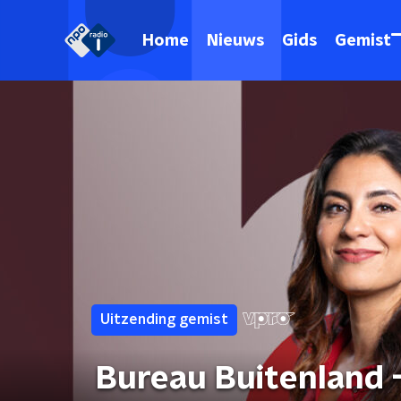
Home
Nieuws
Gids
Gemist
Uitzending gemist
Bureau Buitenland 