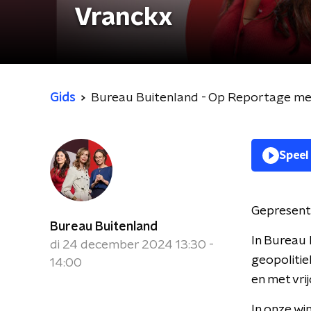
Vranckx
Gids
Bureau Buitenland - Op Reportage me
Speel
Gepresent
Bureau Buitenland
In Bureau 
di 24 december 2024 13:30 -
geopolitie
14:00
en met vri
In onze wi