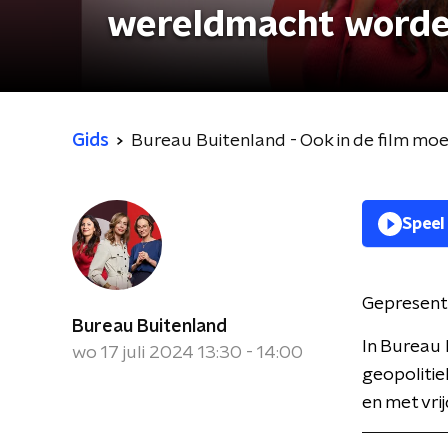
wereldmacht word
Gids
Bureau Buitenland - Ook in de film m
Speel
Gepresent
Bureau Buitenland
In Bureau 
wo 17 juli 2024 13:30 - 14:00
geopolitie
en met vri