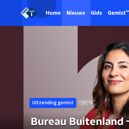
Home
Nieuws
Gids
Gemist
Uitzending gemist
Bureau Buitenland -