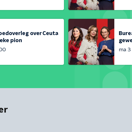
oedoverleg over Ceuta
Bure
ieke pion
gewe
:00
ma 3
er