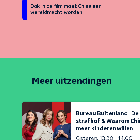
Ook in de film moet China een
wereldmacht worden
Meer uitzendingen
Bureau Buitenland- De
strafhof & Waarom Chi
meer kinderen willen
Gisteren
13:30 - 14:00