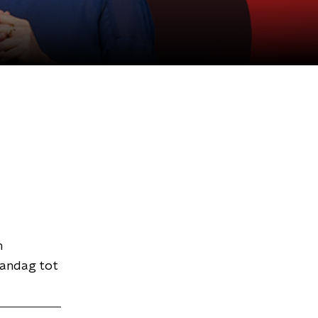
n
aandag tot