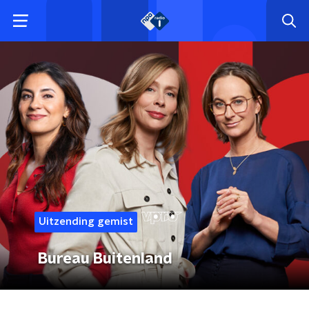
Uitzending gemist
Bureau Buitenland