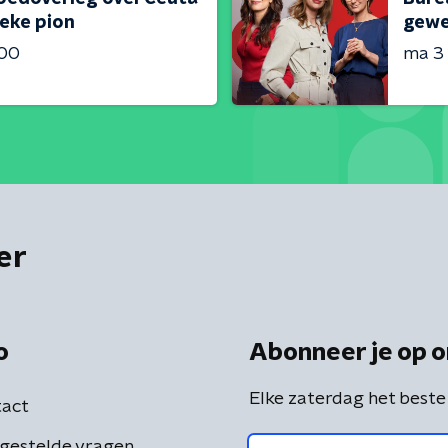
ieke pion
gewe
:00
ma 3
er
o
Abonneer je op o
Elke zaterdag het beste
act
gestelde vragen