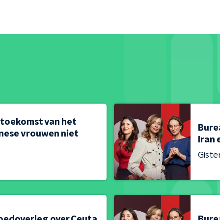
 toekomst van het
Bure
nese vrouwen niet
Iran 
Giste
oedoverleg over Ceuta
Bure