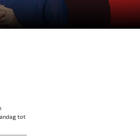
n
aandag tot