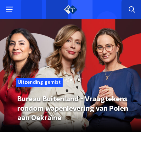
Uitzending gemist
Bureau Buitenland - Vraagtekens
rondom wapenlevering van Polen
aan Oekraïne