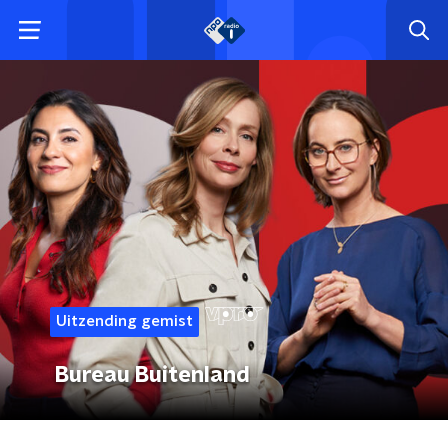
Uitzending gemist
Bureau Buitenland